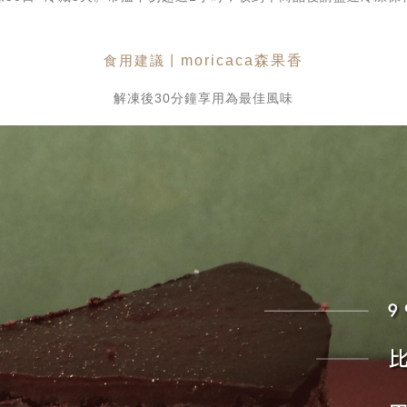
食用建議丨
moricaca
森果香
解凍後30分鐘享用為最佳風味