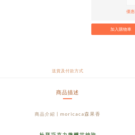
優惠
加入購物車
送貨及付款方式
商品描述
moricaca
森果香
商品介紹丨
杜 拜 巧 克 力 微 醺 甘 納 許