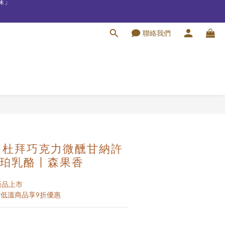
聯絡我們
⁣⁣ ⁣
立即購買
 杜拜巧克力微醺甘納許
珀乳酪丨森果香
新品上市 
館低溫商品享9折優惠