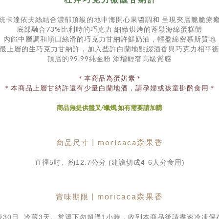
統卡達依夫絲結合濃郁頂級的地中海開心果醬調和 呈現夾層脆脆療
底部融合73%比利時的巧克力 細緻烘烤的蓬鬆海綿蛋糕體
內餡中層調和順口絲滑的巧克力甘納許鮮奶油，輕盈綿密慕斯質地
最上層的生巧克力甘納許，加入些許白蘭地點綴酒香與巧克力相平
頂層的99.99純金粉 添增輕奢高級質感
＊本商品為蛋奶素＊
＊本商品上層甘納許還有少量白蘭地酒，請孕婦或孩童斟酌食用＊
商品無提供盤叉/蠟燭,如有需要請加購
moricaca
森果香
商品尺寸丨
直徑5吋、約12.7公分 (
建議切成4-6人分食用
)
賞味期限丨
moricaca
森果香
凍30日 冷藏3天。常溫下勿超過1小時，收到本商品後請盡速冷凍保